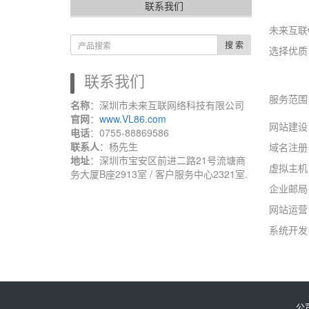
联系我们
未来互联w
搜 索
选择优质
联系我们
服务范围
名称
：深圳市未来互联网络科技有限公司
官网
：
www.VL86.com
网站建设
电话
：0755-88869586
联系人
：杨先生
域名注册
地址
：深圳市宝安区前进二路21号流塘商
虚拟主机
务大厦B座2913室 / 客户服务中心2321室.
企业邮局
网站运营
系统开发
公司