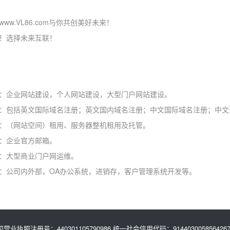
ww.VL86.com与你共创美好未来！
！选择未来互联！
：企业网站建设，个人网站建设，大型门户网站建设。
：包括英文国际域名注册；英文国内域名注册；中文国际域名注册；中文
：（网站空间）租用、服务器整机租用及托管。
：企业官方邮箱。
：大型商业门户网运维。
：公司内外部，OA办公系统，进销存，客户管理系统开发等。
营业执照注册号：440301105790986 统一社会信用代码：914403005856426