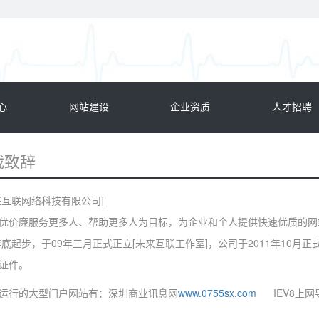
755-88869586
心
网站建设
企业资质
人才招聘
裁致辞
来互联网络科技有限公司]
优价廉服务更多人、帮助更多人为目标，为企业和个人提供快速优质的网站
年年底起步，于09年三月正式正立[未来互联工作室]，公司于2011年10月
证件。
运行的大型门户网站有：深圳商业讯息网
www.0755sx.com
IEV8上网